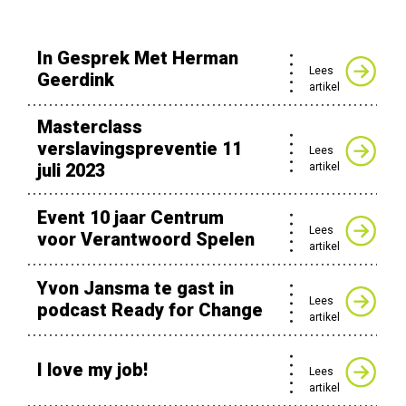
In Gesprek Met Herman
Lees
Geerdink
artikel
Masterclass
verslavingspreventie 11
Lees
juli 2023
artikel
Event 10 jaar Centrum
Lees
voor Verantwoord Spelen
artikel
Yvon Jansma te gast in
Lees
podcast Ready for Change
artikel
I love my job!
Lees
artikel