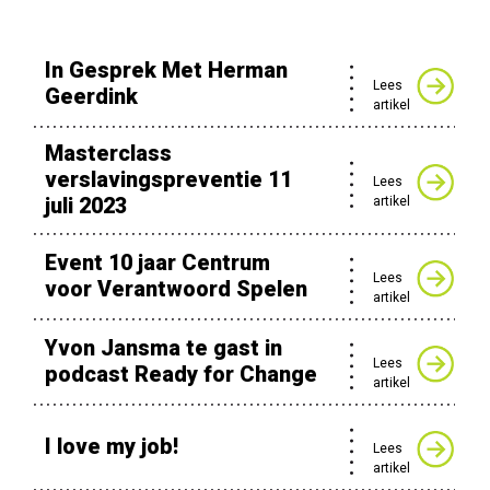
In Gesprek Met Herman
Lees
Geerdink
artikel
Masterclass
verslavingspreventie 11
Lees
juli 2023
artikel
Event 10 jaar Centrum
Lees
voor Verantwoord Spelen
artikel
Yvon Jansma te gast in
Lees
podcast Ready for Change
artikel
I love my job!
Lees
artikel