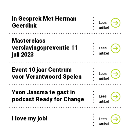
In Gesprek Met Herman
Lees
Geerdink
artikel
Masterclass
verslavingspreventie 11
Lees
juli 2023
artikel
Event 10 jaar Centrum
Lees
voor Verantwoord Spelen
artikel
Yvon Jansma te gast in
Lees
podcast Ready for Change
artikel
I love my job!
Lees
artikel