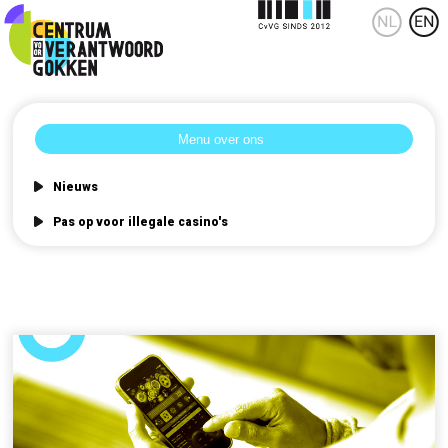
Nieuws
Pas op voor illegale casino's