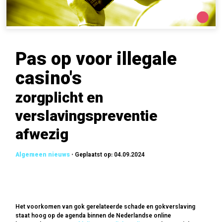
Pas op voor illegale
casino's
zorgplicht en
verslavingspreventie
afwezig
•
Geplaatst op: 04.09.2024
Het voorkomen van gok gerelateerde schade en gokverslaving
staat hoog op de agenda binnen de Nederlandse online